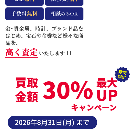
手数料
無料
相談
OK
のみ
金･貴金属、時計、ブランド品を
はじめ、宝石や金券など様々な商
品を、
高く査定
いたします
！！
30%
買取
最大
UP
金額
キャンペーン
2026年8月31日(月) まで