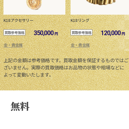
K18 アクセサリー
K18 リング
350,000
120,000
買取参考価格
買取参考価格
円
円
金・貴金属
金・貴金属
上記の金額は参考価格です。買取金額を保証するものではご
ざいません。実際の買取価格はお品物の状態や相場などに
よって変動いたします。
無料
買取査定
ご相談
はこちらから！