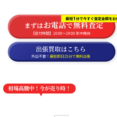
1
最短
分で今すぐ査定金額をお
お電話
無料査定
まずは
で
【受付時間】10:00～19:00 年中無休
出張買取はこちら
外出不要！
最短即日25分で無料出張
相場高騰中！今が売り時！
買取強化情報