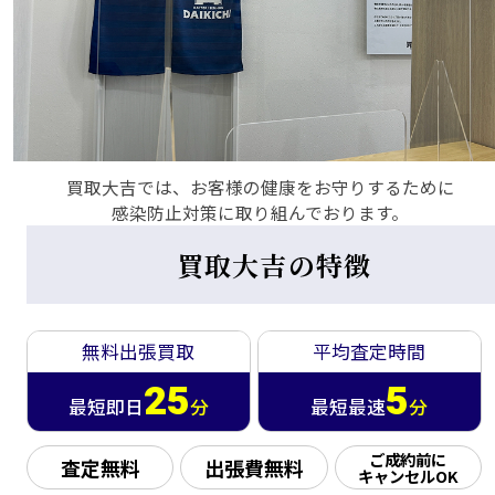
買取大吉では、お客様の健康をお守りするために
感染防止対策に取り組んでおります。
買取大吉の特徴
無料出張買取
平均査定時間
25
5
最短即日
分
最短最速
分
ご成約前に
査定無料
出張費無料
キャンセルOK