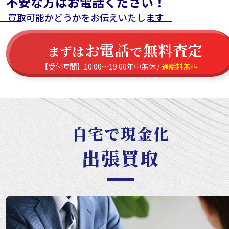
不安な方はお電話ください！
買取可能かどうかをお伝えいたします
お電話
無料査定
まずは
で
【受付時間】10:00～19:00年中無休 /
通話料無料
自宅で現金化
出張買取