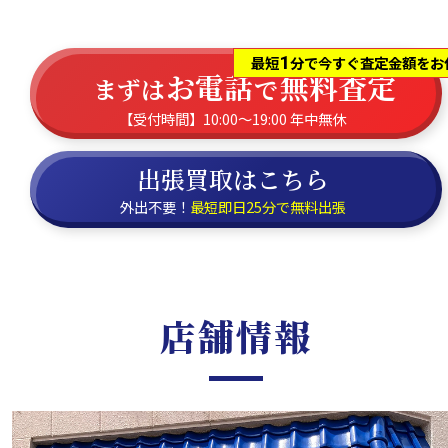
1
最短
分で今すぐ査定金額をお
お電話
無料査定
まずは
で
【受付時間】10:00～19:00 年中無休
出張買取はこちら
外出不要！
最短即日25分で無料出張
店舗情報