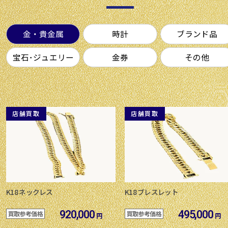
金・貴金属
時計
ブランド品
宝石･ジュエリー
金券
その他
店舗買取
店舗買取
K18 ネックレス
K18 ブレスレット
920,000
495,000
買取参考価格
買取参考価格
円
円