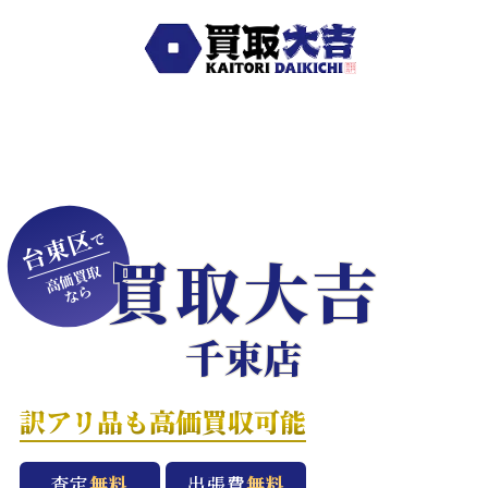
台東区
で
買取大吉
高価買取
なら
千束店
訳アリ品も高価買収可能
査定
無料
出張費
無料