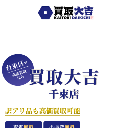
台東区
で
買取大吉
高価買取
なら
千束店
訳アリ品も高価買収可能
査定
無料
出張費
無料