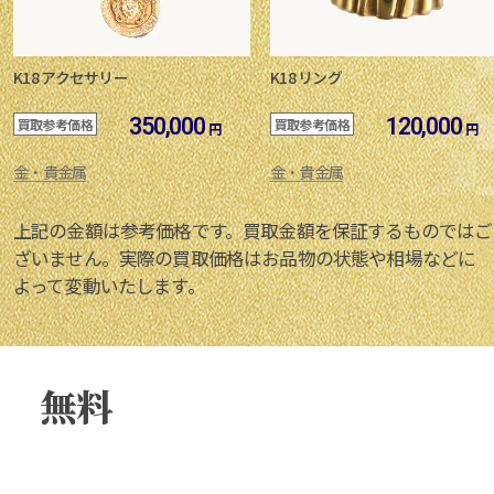
K18 アクセサリー
K18 リング
350,000
120,000
買取参考価格
買取参考価格
円
円
金・貴金属
金・貴金属
上記の金額は参考価格です。買取金額を保証するものではご
ざいません。実際の買取価格はお品物の状態や相場などに
よって変動いたします。
無料
買取査定
ご相談
はこちらから！