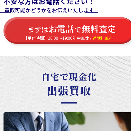
不安な方はお電話ください！
買取可能かどうかをお伝えいたします
お電話
無料査定
まずは
で
【受付時間】10:00～19:00年中無休 /
通話料無料
自宅で現金化
出張買取