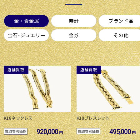
金・貴金属
時計
ブランド品
宝石･ジュエリー
金券
その他
店舗買取
店舗買取
K18 ネックレス
K18 ブレスレット
920,000
495,000
買取参考価格
買取参考価格
円
円