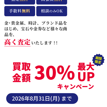
手数料
無料
相談
OK
のみ
金･貴金属、時計、ブランド品を
はじめ、宝石や金券など様々な商
品を、
高く査定
いたします
！！
30%
買取
最大
UP
金額
キャンペーン
2026年8月31日(月) まで