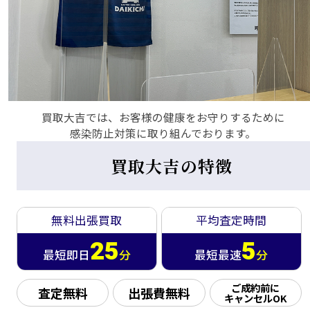
買取大吉では、お客様の健康をお守りするために
感染防止対策に取り組んでおります。
買取大吉の特徴
無料出張買取
平均査定時間
25
5
最短即日
分
最短最速
分
ご成約前に
査定無料
出張費無料
キャンセルOK