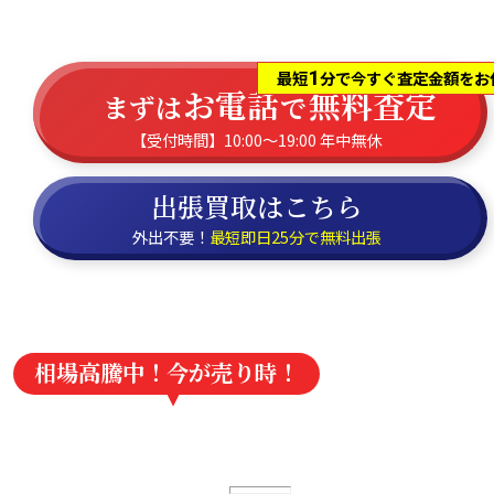
1
最短
分で今すぐ査定金額をお
お電話
無料査定
まずは
で
【受付時間】10:00～19:00 年中無休
出張買取はこちら
外出不要！
最短即日25分で無料出張
相場高騰中！今が売り時！
買取強化情報